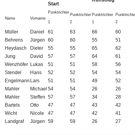
Start
Punktrichter
Punktrichter
Punktrichter
Punktrichte
Name
Vorname
1
2
1
2
Müller
Daniel
61
63
66
60
Behrens
Jürgen
60
60
55
51
Heydasch
Dieter
55
55
65
62
Jung
David
57
57
64
61
Wenzhöfer
Lukas
51
51
58
56
Stendel
Hans
52
52
54
54
Engelmann
Lars
51
51
49
52
Mahler
Michael
54
54
26
26
Mahler
Steffen
57
57
34
28
Bartels
Otto
47
47
43
42
Wicht
Nicole
47
47
42
41
Landgraf
Jürgen
59
59
26
27